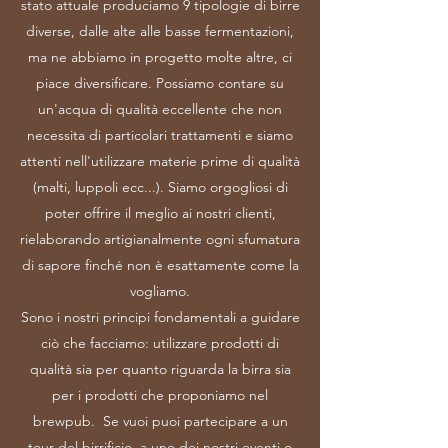
stato attuale produciamo 9 tipologie di birre
diverse, dalle alte alle basse fermentazioni,
ma ne abbiamo in progetto molte altre, ci
piace diversificare. Possiamo contare su
un'acqua di qualità eccellente che non
necessita di particolari trattamenti e siamo
attenti nell'utilizzare materie prime di qualità
(malti, luppoli ecc...). Siamo orgogliosi di
poter offrire il meglio ai nostri clienti,
rielaborando artigianalmente ogni sfumatura
di sapore finché non è esattamente come la
vogliamo.
Sono i nostri principi fondamentali a guidare
ciò che facciamo: utilizzare prodotti di
qualità sia per quanto riguarda la birra sia
per i prodotti che proponiamo nel
brewpub. Se vuoi puoi partecipare a un
tour del birrificio, a uno dei nostri eventi o